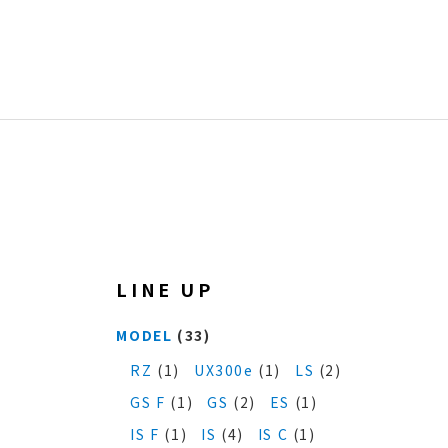
LINE UP
MODEL
(33)
RZ
(1)
UX300e
(1)
LS
(2)
GS F
(1)
GS
(2)
ES
(1)
IS F
(1)
IS
(4)
IS C
(1)