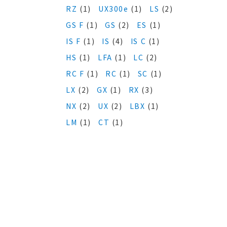
RZ
(1)
UX300e
(1)
LS
(2)
GS F
(1)
GS
(2)
ES
(1)
IS F
(1)
IS
(4)
IS C
(1)
HS
(1)
LFA
(1)
LC
(2)
RC F
(1)
RC
(1)
SC
(1)
LX
(2)
GX
(1)
RX
(3)
NX
(2)
UX
(2)
LBX
(1)
LM
(1)
CT
(1)