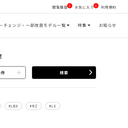
0
0
閲覧履歴
お気に入り
利用規約
ーチェンジ・一部改良モデル一覧
特集
お知らせ
！
条件
検索
#LBX
#RZ
#LX