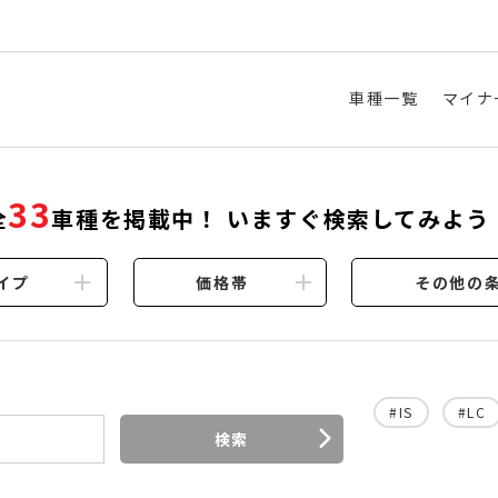
車種一覧
マイナ
33
全
車種を掲載中！ いますぐ検索してみよう
イプ
価格帯
その他の
#IS
#LC
検索