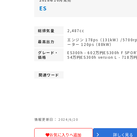
ES
総排気量
2,487cc
エンジン 178ps（131kW）/5700r
最高出力
ーター 120ps（88kW）
グレード・
ES300h - 602万円ES300h F SPORT
価格
54万円ES300h version L - 718万
関連ワード
情報更新日： 2024/6/20
お気に入りへ追加
詳しく見る