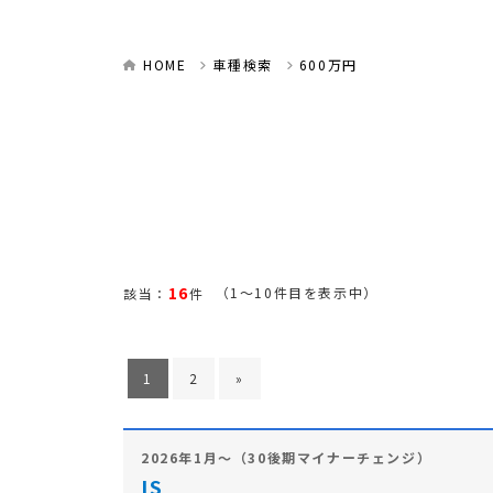
HOME
車種検索
600万円
16
（1～10件目を表示中）
該当：
件
1
2
»
2026年1月～（30後期マイナーチェンジ）
IS