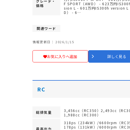
グレード・
F SPORT（AWD） - 623万円IS300h
価格
sion L - 601万円IS300h version 
D） - 6…
関連ワード
情報更新日： 2026/1/15
お気に入りへ追加
詳しく見る
RC
3,456cc（RC350）2,493cc（RC3
総排気量
1,988cc（RC300）
318ps（234kW）/6600rpm（RC3
178ps（131kW）/6000rpm（RC3
最高出力