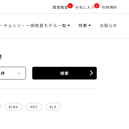
0
0
閲覧履歴
お気に入り
利用規約
ーチェンジ・一部改良モデル一覧
特集
お知らせ
！
条件
検索
#LBX
#RZ
#LX