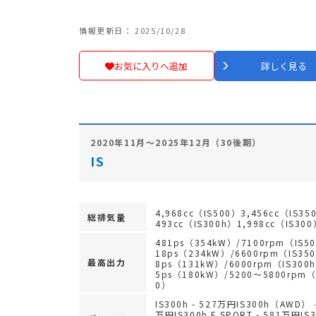
情報更新日： 2025/10/28
お気に入りへ追加
詳しく見る
2020年11月～2025年12月（30後期）
IS
4,968cc（IS500）3,456cc（IS35
総排気量
493cc（IS300h）1,998cc（IS30
481ps（354kW）/7100rpm（IS5
18ps（234kW）/6600rpm（IS35
最高出力
8ps（131kW）/6000rpm（IS300
5ps（180kW）/5200～5800rpm（
0）
IS300h - 527万円IS300h（AWD） -
万円IS300h F SPORT - 581万円IS