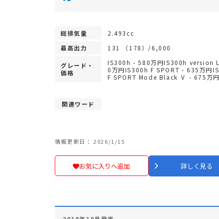
総排気量
2.493cc
最高出力
131 （178）/6,000
IS300h - 580万円IS300h version L
グレード・
0万円IS300h F SPORT - 635万円I
価格
F SPORT Mode Black Ⅴ - 675万
関連ワード
情報更新日： 2026/1/15
お気に入りへ追加
詳しく見る
2018年10月発売