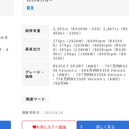
RX
2,393cc（RX500h・350）2,487cc（RX
総排気量
450h+・350h）
pmモ
275ps（202kW）/6000rpm（RX500
h）279ps（205kW）/6000rpm（RX35
最高出力
 - 6
0）185ps（136kW）/6000rpm（RX45
円
0h+）190ps（140kW）/6000rpm（RX
350h）
RX350 F SPORT（AWD） - 707万円RX3
50 Version L - 666万円RX350 Version
グレード・
L（AWD） - 707万円RX350h Version L
価格
- 758万円RX350h Version L（AWD） -
796万円…
関連ワード
情報更新日： 2025/4/16
お気に入りへ追加
詳しく見る