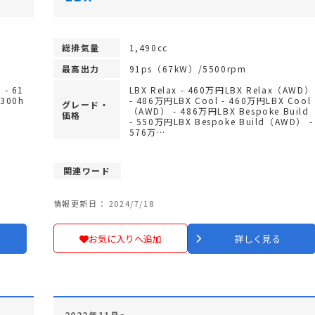
総排気量
1,490cc
最高出力
91ps（67kW）/5500rpm
 - 61
LBX Relax - 460万円LBX Relax（AWD）
S300h
- 486万円LBX Cool - 460万円LBX Cool
グレード・
円
（AWD） - 486万円LBX Bespoke Build
価格
- 550万円LBX Bespoke Build（AWD） -
576万…
関連ワード
情報更新日： 2024/7/18
お気に入りへ追加
詳しく見る
2022年11月～