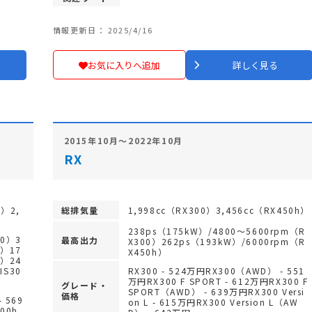
情報更新日： 2025/4/16
お気に入りへ追加
詳しく見る
2015年10月～2022年10月
RX
0）2,
総排気量
1,998cc（RX300）3,456cc（RX450h）
0）
238ps（175kW）/4800～5600rpm（R
00）3
最高出力
X300）262ps（193kW）/6000rpm（R
0）17
X450h）
h）24
IS30
RX300 - 524万円RX300（AWD） - 551
万円RX300 F SPORT - 612万円RX300 F
グレード・
SPORT（AWD） - 639万円RX300 Versi
価格
 569
on L - 615万円RX300 Version L（AW
300h