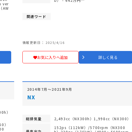
D） - 642万円…
 ver
L（AW
関連ワード
情報更新日： 2025/4/16
お気に入りへ追加
詳しく見る
2014年7月～2021年9月
NX
00h）
総排気量
2,493cc（NX300h）1,998cc（NX300）
50）
152ps（112kW）/5700rpm（NX300
00
最高出力
h）238ps（175kW）/4800～5600rpm