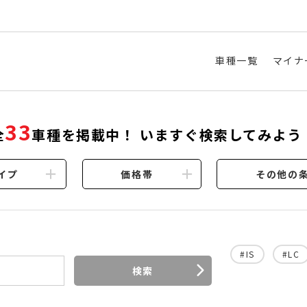
車種一覧
マイナ
33
全
車種を掲載中！ いますぐ検索してみよう
イプ
価格帯
その他の
#IS
#LC
検索