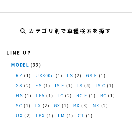
カテゴリ別で車種検索を探す
LINE UP
MODEL
(33)
RZ
(1)
UX300e
(1)
LS
(2)
GS F
(1)
GS
(2)
ES
(1)
IS F
(1)
IS
(4)
IS C
(1)
HS
(1)
LFA
(1)
LC
(2)
RC F
(1)
RC
(1)
SC
(1)
LX
(2)
GX
(1)
RX
(3)
NX
(2)
UX
(2)
LBX
(1)
LM
(1)
CT
(1)