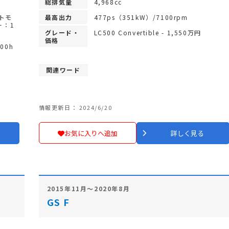
総排気量
4,968cc
ントモ
最高出力
477ps（351kW）/7100rpm
ー：1
グレード・
LC500 Convertible - 1,550万円
価格
500h
関連ワード
情報更新日： 2024/6/20
お気に入りへ追加
詳しく見る
2015年11月～2020年8月
GS F