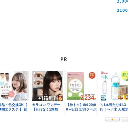
2,0
210
PR