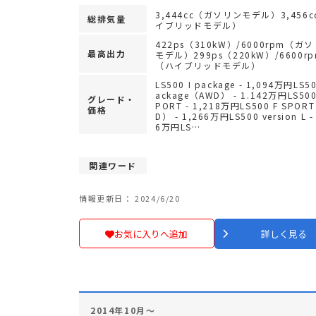
3,444cc（ガソリンモデル）3,456
総排気量
イブリッドモデル）
422ps（310kW）/6000rpm（ガ
最高出力
モデル）299ps（220kW）/6600r
（ハイブリッドモデル）
LS500 I package - 1,094万円LS50
ackage（AWD） - 1.142万円LS500
グレード・
PORT - 1,218万円LS500 F SPOR
価格
D） - 1,266万円LS500 version L -
6万円LS…
関連ワード
情報更新日： 2024/6/20
お気に入りへ追加
詳しく見る
2014年10月～