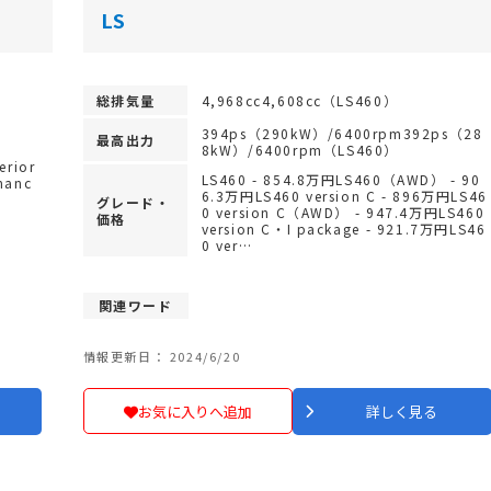
LS
総排気量
4,968cc4,608cc（LS460）
394ps（290kW）/6400rpm392ps（28
最高出力
8kW）/6400rpm（LS460）
erior
LS460 - 854.8万円LS460（AWD） - 90
manc
6.3万円LS460 version C - 896万円LS46
グレード・
0 version C（AWD） - 947.4万円LS460
価格
version C・I package - 921.7万円LS46
0 ver…
関連ワード
情報更新日： 2024/6/20
お気に入りへ追加
詳しく見る