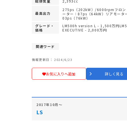
総排気量
2,393cc
275ps（202kW）/6000rpmフロ
最高出力
ーター：87ps（64kW）リアモータ
03ps（76kW）
グレード・
LM500h version L - 1,500万円LM
価格
EXECUTIVE - 2,000万円
関連ワード
情報更新日： 2024/6/23
お気に入りへ追加
詳しく見る
2017年10月～
LS