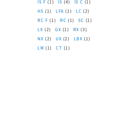
IS F
(1)
IS
(4)
IS C
(1)
HS
(1)
LFA
(1)
LC
(2)
RC F
(1)
RC
(1)
SC
(1)
LX
(2)
GX
(1)
RX
(3)
NX
(2)
UX
(2)
LBX
(1)
LM
(1)
CT
(1)