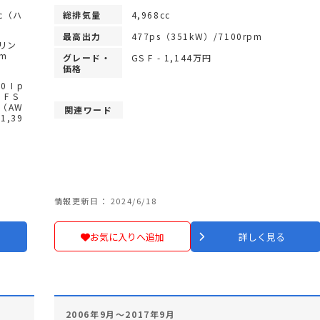
cc（ハ
総排気量
4,968cc
最高出力
477ps（351kW）/7100rpm
ソリン
pm
グレード・
GS F - 1,144万円
価格
0 I p
 F S
T（AW
関連ワード
 1,39
情報更新日： 2024/6/18
お気に入りへ追加
詳しく見る
2006年9月～2017年9月