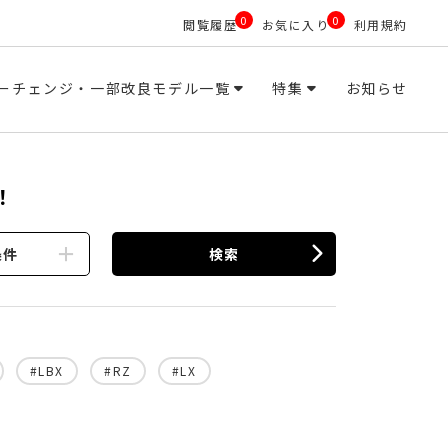
0
0
閲覧履歴
お気に入り
利用規約
ーチェンジ・一部改良モデル一覧
特集
お知らせ
！
条件
検索
#LBX
#RZ
#LX