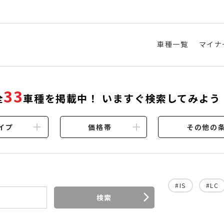
車種一覧
マイナ
33
全
車種を掲載中！ いますぐ検索してみよう
イプ
価格帯
その他の
#IS
#LC
検索