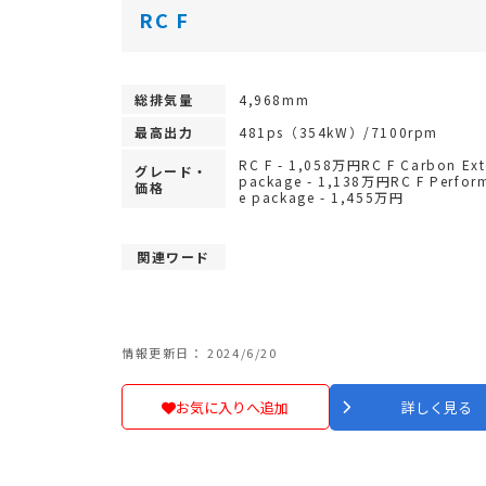
RC F
総排気量
4,968mm
最高出力
481ps（354kW）/7100rpm
RC F - 1,058万円RC F Carbon Ext
グレード・
package - 1,138万円RC F Perfor
価格
e package - 1,455万円
関連ワード
情報更新日： 2024/6/20
お気に入りへ追加
詳しく見る