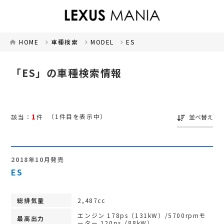
HOME
車種検索
MODEL
ES
「ES」の車種検索情報
1
（1件目を表示中）
該当：
件
並べ替え
2018年10月発売
ES
総排気量
2,487cc
エンジン 178ps（131kW）/5700rpmモ
最高出力
ーター 120ps（88kW）