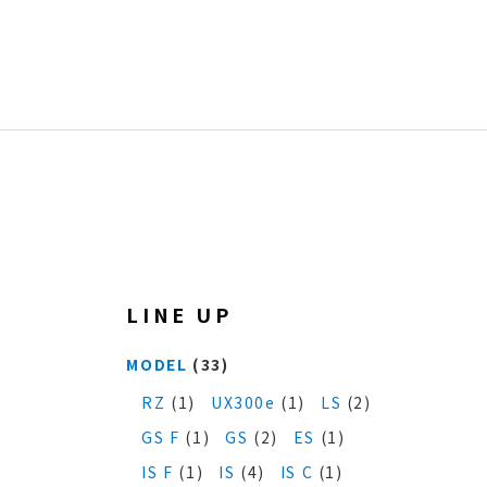
LINE UP
MODEL
(33)
RZ
(1)
UX300e
(1)
LS
(2)
GS F
(1)
GS
(2)
ES
(1)
IS F
(1)
IS
(4)
IS C
(1)