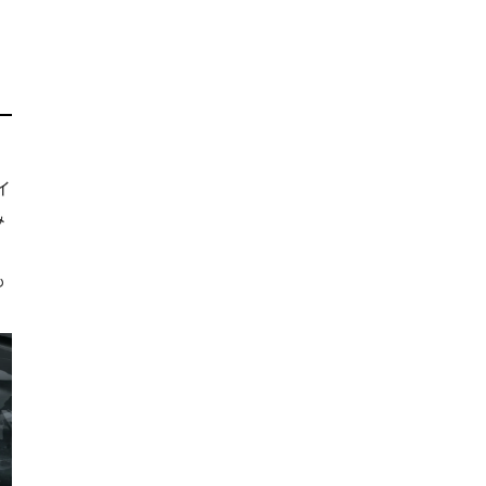
イ
み
も