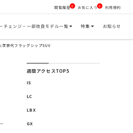
0
0
閲覧履歴
お気に入り
利用規約
ーチェンジ・一部改良モデル一覧
特集
お知らせ
た次世代フラッグシップSUV
週間アクセスTOP5
IS
LC
LBX
GX