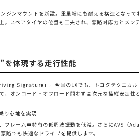
エンジンマウントを新設。重量増にも耐える構造となって
上。スペアタイヤの位置も工夫され、悪路対応力とメン
ature”を体現する走行性能
ving Signature」。今回のLXでも、トヨタテクニカル
て、オンロード・オフロード問わず高次元な操縦安定性
な乗り心地を実現
フレーム車特有の低周波振動を低減。さらにAVS（Ad
）も進化し、悪路でも快適なドライブを提供します。