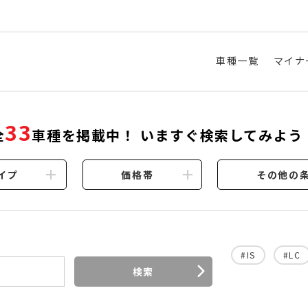
車種一覧
マイナ
33
全
車種を掲載中！ いますぐ検索してみよう
イプ
価格帯
その他の
#IS
#LC
検索