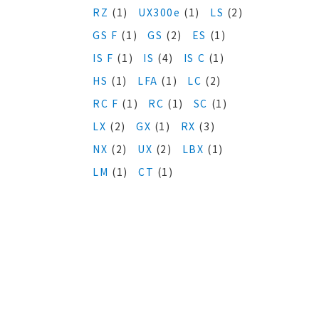
RZ
(1)
UX300e
(1)
LS
(2)
GS F
(1)
GS
(2)
ES
(1)
IS F
(1)
IS
(4)
IS C
(1)
HS
(1)
LFA
(1)
LC
(2)
RC F
(1)
RC
(1)
SC
(1)
LX
(2)
GX
(1)
RX
(3)
NX
(2)
UX
(2)
LBX
(1)
LM
(1)
CT
(1)