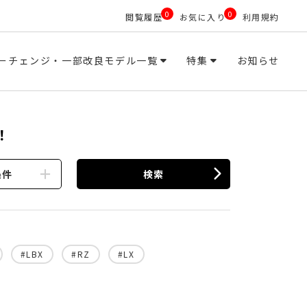
0
0
閲覧履歴
お気に入り
利用規約
ーチェンジ・一部改良モデル一覧
特集
お知らせ
！
条件
検索
#LBX
#RZ
#LX