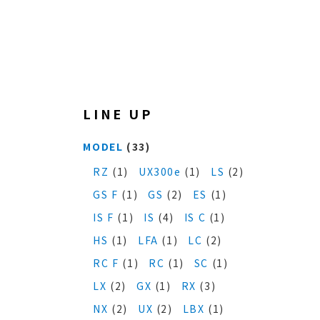
LINE UP
MODEL
(33)
RZ
(1)
UX300e
(1)
LS
(2)
GS F
(1)
GS
(2)
ES
(1)
IS F
(1)
IS
(4)
IS C
(1)
HS
(1)
LFA
(1)
LC
(2)
RC F
(1)
RC
(1)
SC
(1)
LX
(2)
GX
(1)
RX
(3)
NX
(2)
UX
(2)
LBX
(1)