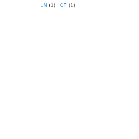
LM
(1)
CT
(1)