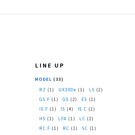
LINE UP
MODEL
(33)
RZ
(1)
UX300e
(1)
LS
(2)
GS F
(1)
GS
(2)
ES
(1)
IS F
(1)
IS
(4)
IS C
(1)
HS
(1)
LFA
(1)
LC
(2)
RC F
(1)
RC
(1)
SC
(1)