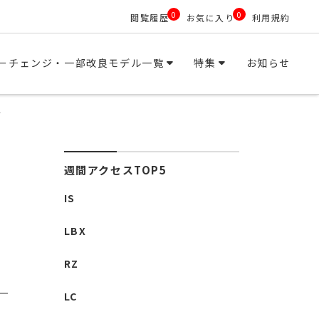
0
0
閲覧履歴
お気に入り
利用規約
ーチェンジ・一部改良モデル一覧
特集
お知らせ
定
週間アクセスTOP5
IS
LBX
RZ
LC