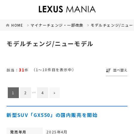
HOME
マイナーチェンジ・一部改良
モデルチェンジ/ニュー
モデルチェンジ/ニューモデル
31
（1～10件目を表示中）
該当：
件
並べ替え
1
2
…
4
»
新型SUV「GX550」の国内販売を開始
発売年月
2025年4月