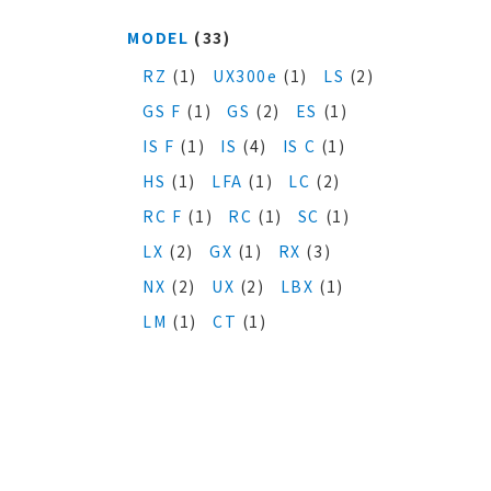
MODEL
(33)
RZ
(1)
UX300e
(1)
LS
(2)
GS F
(1)
GS
(2)
ES
(1)
IS F
(1)
IS
(4)
IS C
(1)
HS
(1)
LFA
(1)
LC
(2)
RC F
(1)
RC
(1)
SC
(1)
LX
(2)
GX
(1)
RX
(3)
NX
(2)
UX
(2)
LBX
(1)
LM
(1)
CT
(1)