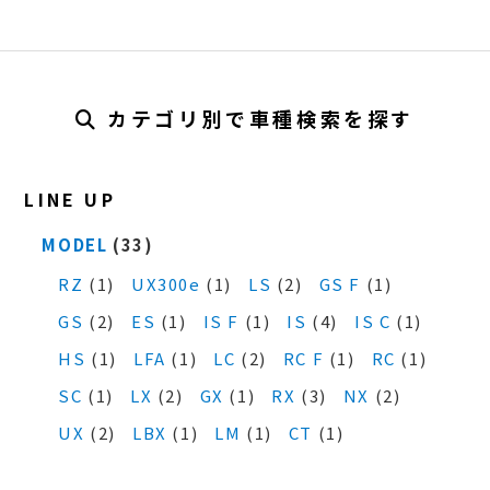
カテゴリ別で車種検索を探す
LINE UP
MODEL
(33)
RZ
(1)
UX300e
(1)
LS
(2)
GS F
(1)
GS
(2)
ES
(1)
IS F
(1)
IS
(4)
IS C
(1)
HS
(1)
LFA
(1)
LC
(2)
RC F
(1)
RC
(1)
SC
(1)
LX
(2)
GX
(1)
RX
(3)
NX
(2)
UX
(2)
LBX
(1)
LM
(1)
CT
(1)