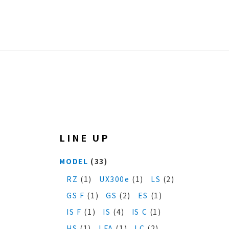
LINE UP
MODEL
(33)
RZ
(1)
UX300e
(1)
LS
(2)
GS F
(1)
GS
(2)
ES
(1)
IS F
(1)
IS
(4)
IS C
(1)
HS
(1)
LFA
(1)
LC
(2)