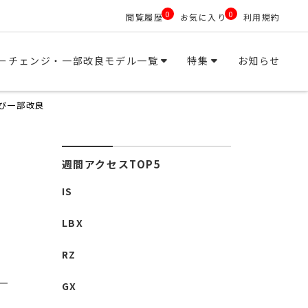
0
0
閲覧履歴
お気に入り
利用規約
ーチェンジ・一部改良モデル一覧
特集
お知らせ
 及び一部改良
週間アクセスTOP5
IS
LBX
RZ
GX