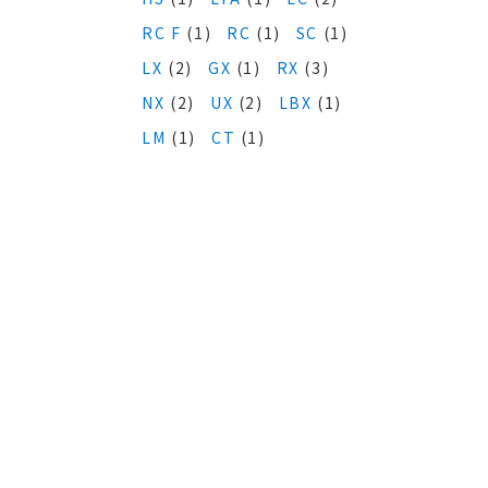
RC F
(1)
RC
(1)
SC
(1)
LX
(2)
GX
(1)
RX
(3)
NX
(2)
UX
(2)
LBX
(1)
LM
(1)
CT
(1)