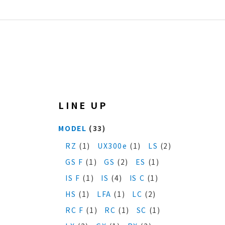
LINE UP
MODEL
(33)
RZ
(1)
UX300e
(1)
LS
(2)
GS F
(1)
GS
(2)
ES
(1)
IS F
(1)
IS
(4)
IS C
(1)
HS
(1)
LFA
(1)
LC
(2)
RC F
(1)
RC
(1)
SC
(1)