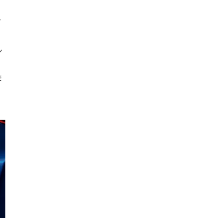
ー
ン
ま