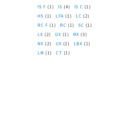
IS F
(1)
IS
(4)
IS C
(1)
HS
(1)
LFA
(1)
LC
(2)
RC F
(1)
RC
(1)
SC
(1)
LX
(2)
GX
(1)
RX
(3)
NX
(2)
UX
(2)
LBX
(1)
LM
(1)
CT
(1)