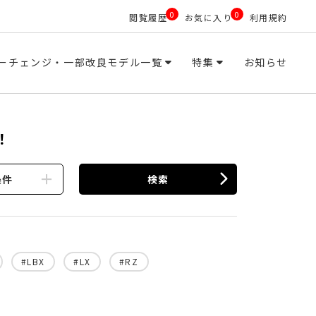
0
0
閲覧履歴
お気に入り
利用規約
ーチェンジ・一部改良モデル一覧
特集
お知らせ
！
条件
検索
#LBX
#LX
#RZ