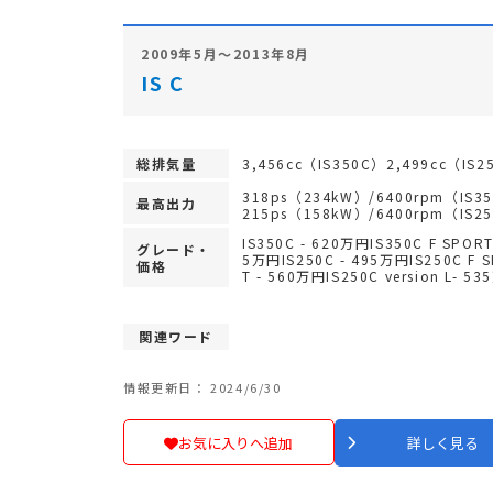
2009年5月～2013年8月
IS C
総排気量
3,456cc（IS350C）2,499cc（IS2
318ps（234kW）/6400rpm（IS3
最高出力
215ps（158kW）/6400rpm（IS2
IS350C - 620万円IS350C F SPORT
グレード・
5万円IS250C - 495万円IS250C F 
価格
T - 560万円IS250C version L- 5
関連ワード
情報更新日： 2024/6/30
お気に入りへ追加
詳しく見る