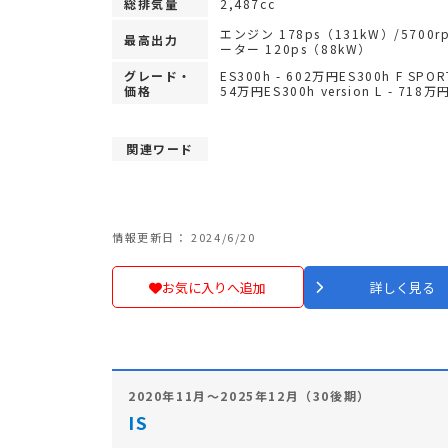
総排気量
2,487cc
エンジン 178ps（131kW）/5700r
最高出力
ーター 120ps（88kW）
グレード・
ES300h - 602万円ES300h F SPORT
価格
54万円ES300h version L - 718万
関連ワード
情報更新日： 2024/6/20
お気に入りへ追加
詳しく見る
2020年11月～2025年12月（30後期）
IS