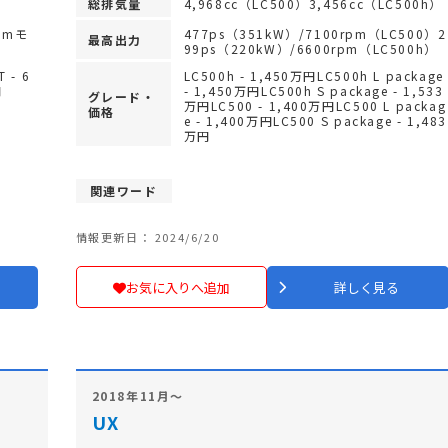
総排気量
4,968cc（LC500）3,456cc（LC500h）
pmモ
477ps（351kW）/7100rpm（LC500）2
最高出力
99ps（220kW）/6600rpm（LC500h）
 - 6
LC500h - 1,450万円LC500h L package
円
- 1,450万円LC500h S package - 1,533
グレード・
万円LC500 - 1,400万円LC500 L packag
価格
e - 1,400万円LC500 S package - 1,483
万円
関連ワード
情報更新日： 2024/6/20
お気に入りへ追加
詳しく見る
2018年11月～
UX