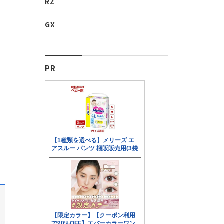
RZ
GX
PR