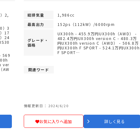
0）2,
総排気量
1,986cc
0）
最高出力
152ps（112kW）/6000rpm
00）3
0）17
UX300h - 455.9万円UX300h（AWD） -
h）24
482.4万円UX300h version C - 480.3万
グレード・
IS30
円UX300h version C（AWD） - 506.8万
価格
円UX300h F SPORT - 524.1万円UX300h
F SPORT…
 569
300h
 ver
L（AW
関連ワード
情報更新日： 2024/6/20
お気に入りへ追加
詳しく見る