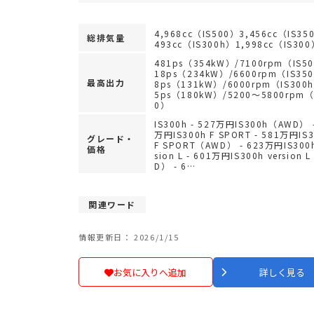
4,968cc（IS500）3,456cc（IS35
総排気量
493cc（IS300h）1,998cc（IS30
481ps（354kW）/7100rpm（IS5
18ps（234kW）/6600rpm（IS35
最高出力
8ps（131kW）/6000rpm（IS300
5ps（180kW）/5200～5800rpm（
0）
IS300h - 527万円IS300h（AWD） -
万円IS300h F SPORT - 581万円IS
グレード・
F SPORT（AWD） - 623万円IS300h
価格
sion L - 601万円IS300h version 
D） - 6…
関連ワード
情報更新日： 2026/1/15
お気に入りへ追加
詳しく見る