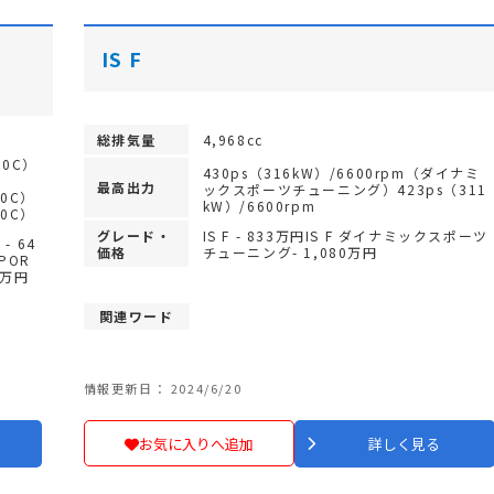
IS F
総排気量
4,968cc
50C）
430ps（316kW）/6600rpm（ダイナミ
最高出力
ックスポーツチューニング）423ps（311
50C）
kW）/6600rpm
50C）
グレード・
IS F - 833万円IS F ダイナミックスポーツ
 - 64
価格
チューニング- 1,080万円
SPOR
35万円
関連ワード
情報更新日： 2024/6/20
お気に入りへ追加
詳しく見る