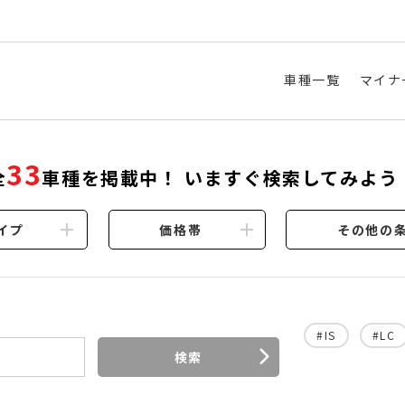
車種一覧
マイナ
33
全
車種を掲載中！ いますぐ検索してみよう
イプ
価格帯
その他の
#IS
#LC
検索