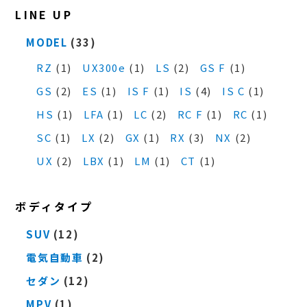
LINE UP
MODEL
(33)
RZ
(1)
UX300e
(1)
LS
(2)
GS F
(1)
GS
(2)
ES
(1)
IS F
(1)
IS
(4)
IS C
(1)
HS
(1)
LFA
(1)
LC
(2)
RC F
(1)
RC
(1)
SC
(1)
LX
(2)
GX
(1)
RX
(3)
NX
(2)
UX
(2)
LBX
(1)
LM
(1)
CT
(1)
ボディタイプ
SUV
(12)
電気自動車
(2)
セダン
(12)
MPV
(1)